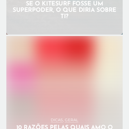
SE O KITESURF FOSSE UM
SUPERPODER, O QUE DIRIA SOBRE
TI?
DEZEMBRO 10, 2024
ADMIN_ANA
AMOR PELO KITE
KITEGIRLS
KITESURF
KITESURF
PORTUGAL
LIBERDADE
SEGURANÇA NO KITE
0
DICAS
,
GERAL
10 RAZÕES PELAS QUAIS AMO O