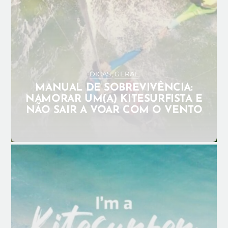
DICAS
,
GERAL
MANUAL DE SOBREVIVÊNCIA:
NAMORAR UM(A) KITESURFISTA E
NÃO SAIR A VOAR COM O VENTO
JANEIRO 28, 2025
ADMIN_ANA
KITEGIRLS
KITESURF
KITESURF PORTUGAL
SUPERPODERES
0