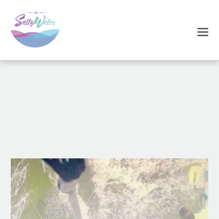
FEVEREIRO 4, 2025
ADMIN_ANA
COUPLES GOALS
GUIA DE SOBREVIVÊNCIA
KITE
COUPLES
KITECOUPLES
KITESURF
KITESURF
PORTUGAL
0