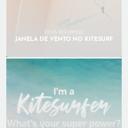
DICAS
,
SEGURANÇA
JANELA DE VENTO NO KITESURF
JANEIRO 14, 2025
ADMIN_ANA
KITEGIRLS
KITESURF
KITESURF PORTUGAL
SUPERPODERES
0