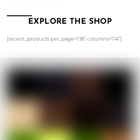
EXPLORE THE SHOP
[recent_products per_page=\”8\” columns=\”4\”]