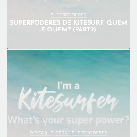
SUPERPODERES
SUPERPODERES DE KITESURF. QUEM
É QUEM? (PART2)
JANEIRO 7, 2025
ADMIN_ANA
KITEGIRLS
KITESURF PORTUGAL
PERFIS
SUPERPODERES
SUPERPOWER
0
DESTAQUE
,
GERAL
,
SUPERPODERES