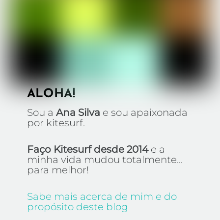
ALOHA!
Sou a
Ana Silva
e sou apaixonada
por kitesurf.
Faço Kitesurf desde 2014
e a
minha vida mudou totalmente...
para melhor!
Sabe mais acerca de mim e do
propósito deste blog