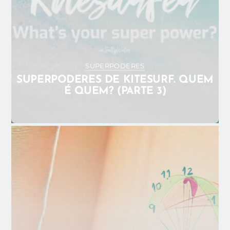
SUPERPODERES
SUPERPODERES DE KITESURF. QUEM
É QUEM? (PARTE 3)
JANEIRO 21, 2025
ADMIN_ANA
CONHECER O VENTO
DICAS
JANELA DE VENTO
KITE EM
SEGURANÇA
LEVANTAR O KITE
SEGURANÇA
0