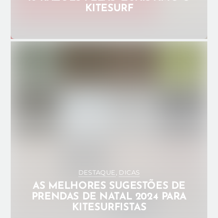
KITESURF
NOVEMBRO 26, 2024
ADMIN_ANA
BOUTIQUE
IN SALTYWATER BOUTIQUE
NATAL 2024
PRESENTES KITESURFISTAS
0
DESTAQUE
,
DICAS
AS MELHORES SUGESTÕES DE
PRENDAS DE NATAL 2024 PARA
KITESURFISTAS