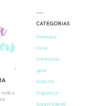
CATEGORIAS
Destaque
Dicas
Entrevistas
geral
RA
KiteGirls
Segurança
e todo o
rd.
SuperPoderes