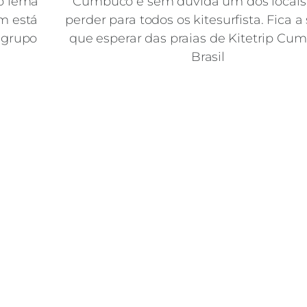
 o lema
Cumbuco é sem dúvida um dos locais
em está
perder para todos os kitesurfista. Fica a
e grupo
que esperar das praias de Kitetrip Cu
Brasil