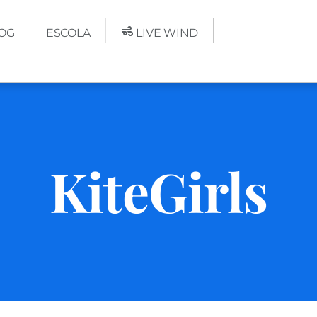
OG
ESCOLA
LIVE WIND
KiteGirls