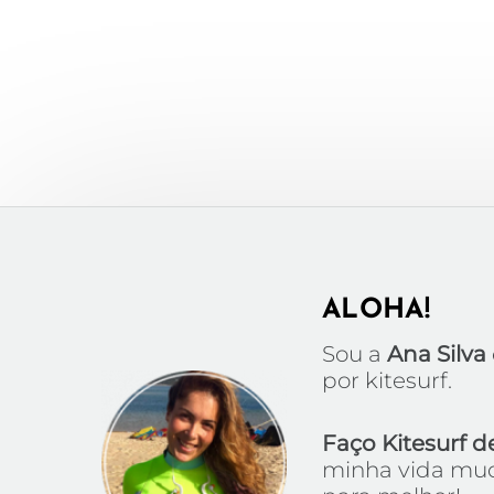
ALOHA!
Sou a
Ana Silva
por kitesurf.
Faço Kitesurf d
minha vida mud