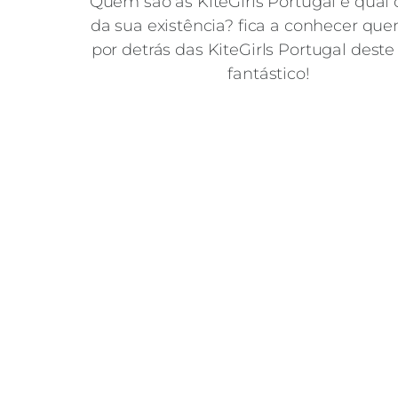
Quem são as KiteGirls Portugal e qual
da sua existência? fica a conhecer qu
por detrás das KiteGirls Portugal dest
fantástico!