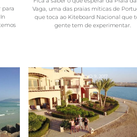
Fica a saber o que esperar da Praia d
r para
Vaga, uma das praias míticas de Portu
 In
que toca ao Kiteboard Nacional que t
 temos
gente tem de experimentar.
JUNHO 9, 2017