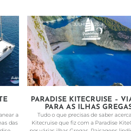
JULHO 16, 2018
TE
PARADISE KITECRUISE – VI
PARA AS ILHAS GREGA
lanear a
Tudo o que precisas de saber acerc
mas das
Kitecruise que fiz com a Paradise Kite
dise
por várias ilhas Gregas. Paisagens lind