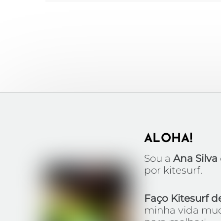
ALOHA!
Sou a
Ana Silva
por kitesurf.
Faço Kitesurf d
minha vida mud