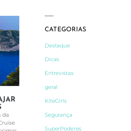
CATEGORIAS
Destaque
Dicas
Entrevistas
geral
AJAR
KiteGirls
S
Segurança
a da
Cruise
SuperPoderes
íssimas