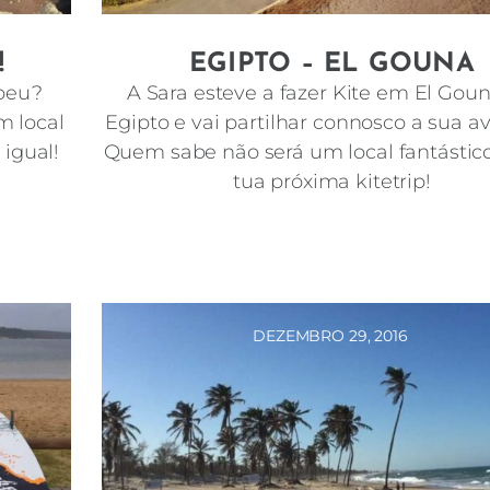
!
EGIPTO – EL GOUNA
opeu?
A Sara esteve a fazer Kite em El Goun
m local
Egipto e vai partilhar connosco a sua a
 igual!
Quem sabe não será um local fantástico
tua próxima kitetrip!
DEZEMBRO 29, 2016