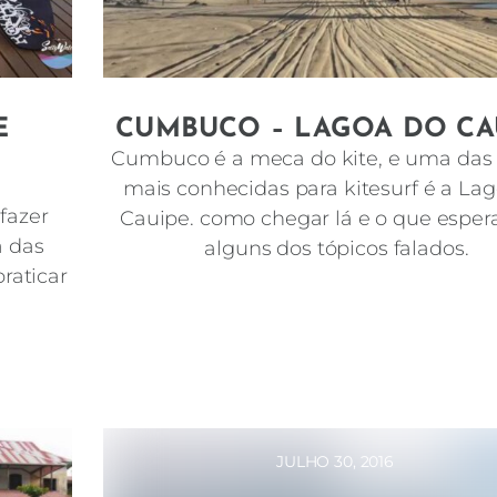
E
CUMBUCO – LAGOA DO CA
Cumbuco é a meca do kite, e uma das
mais conhecidas para kitesurf é a La
fazer
Cauipe. como chegar lá e o que espera
a das
alguns dos tópicos falados.
raticar
JULHO 30, 2016