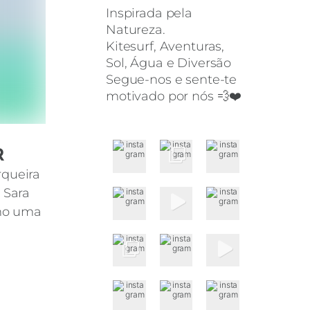
Inspirada pela
Natureza.
Kitesurf, Aventuras,
Sol, Água e Diversão
Segue-nos e sente-te
motivado por nós 💨❤️
R
rqueira
 Sara
omo uma
e