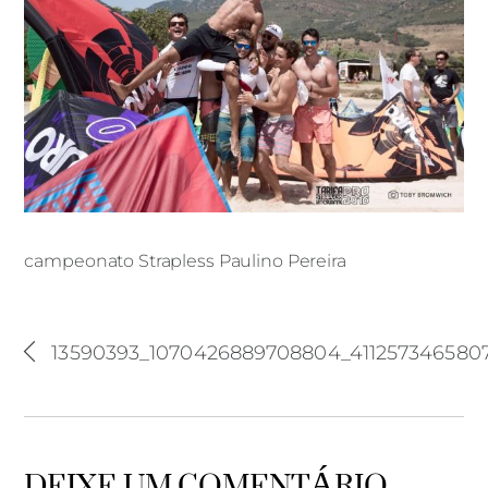
campeonato Strapless Paulino Pereira
13590393_1070426889708804_411257346580
DEIXE UM COMENTÁRIO