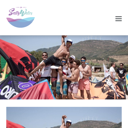
NOVEMBRO 25, 2020
13590393_10704268897