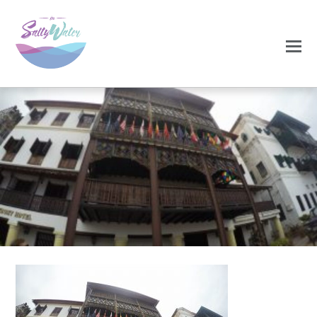
0
0
NOVEMBRO 27, 2020
4-300×225