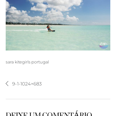
sara kitegirls portugal
sara kitegirls portugal
9-1-1024×683
DEIXE UM COMENTÁRIO