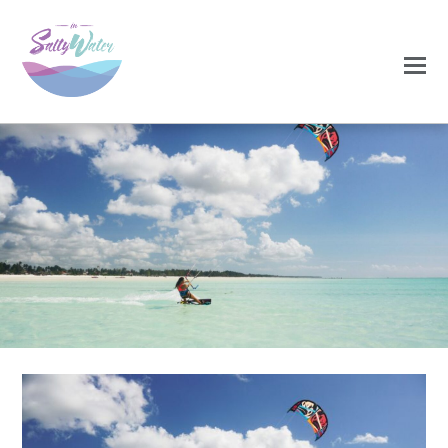
0
0
NOVEMBRO 27, 2020
9-1-1024×683