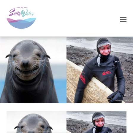
0
0
NOVEMBRO 25, 2020
foca