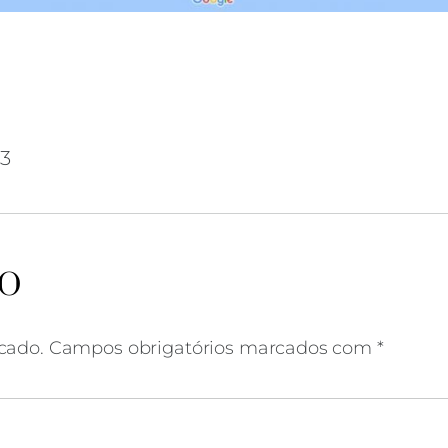
03
praia da nova vaga
IO
cado.
Campos obrigatórios marcados com
*