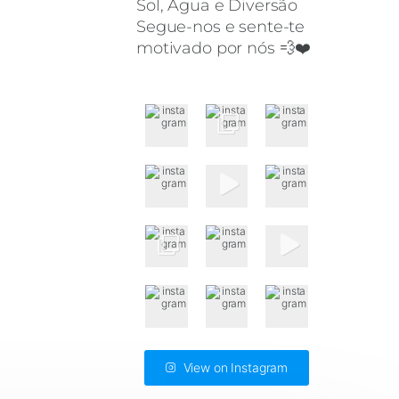
Sol, Água e Diversão
Segue-nos e sente-te
motivado por nós 💨❤️
View on Instagram