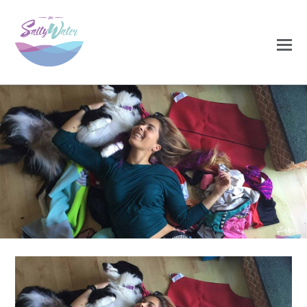
0
0
NOVEMBRO 29, 2020
2dia_2