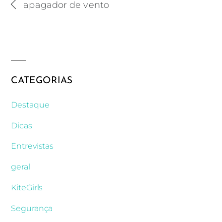
superpoder kitesurf o apagador de ventos
apagador de vento
CATEGORIAS
Destaque
Dicas
Entrevistas
geral
KiteGirls
Segurança