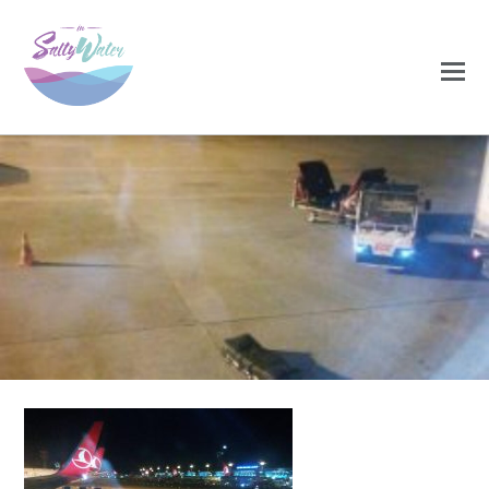
0
0
NOVEMBRO 29, 2020
aviao-246×300