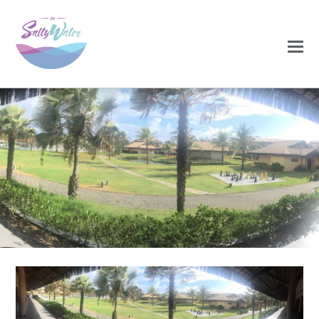
0
0
NOVEMBRO 25, 2020
brasil1-1024×296