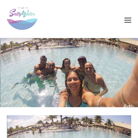
0
0
NOVEMBRO 24, 2020
carriço18