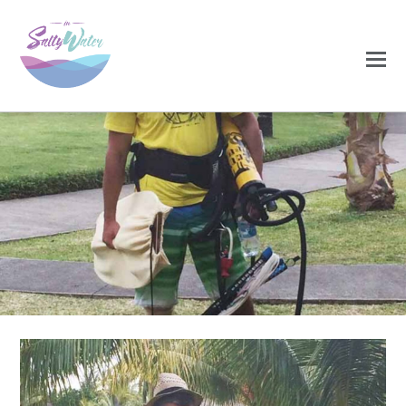
0
0
NOVEMBRO 24, 2020
carriço8