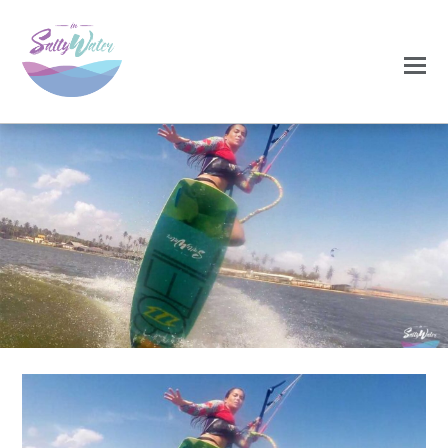
0
0
NOVEMBRO 19, 2020
gale10