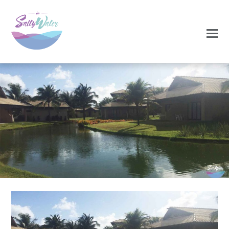
0
0
NOVEMBRO 25, 2020
gale7