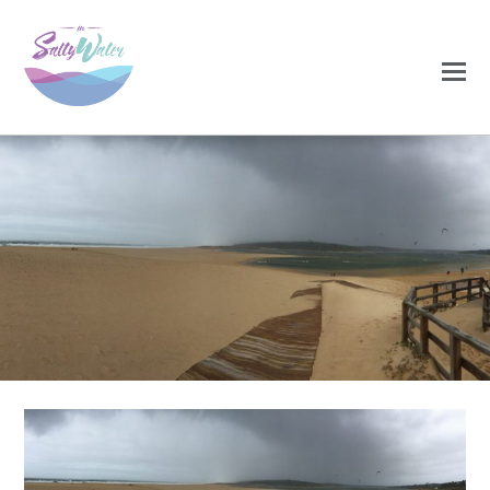
0
0
NOVEMBRO 20, 2020
lagoa_tempest-
1024×380