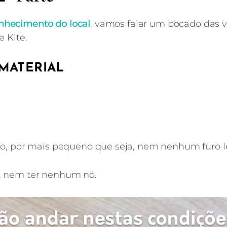
nhecimento do local
, vamos falar um bocado das v
 Kite.
 MATERIAL
go, por mais pequeno que seja, nem nenhum furo l
DICAS
,
SEGURANÇA
, nem ter nenhum nó.
nças no Kitesurf – 2
ossas aproveitar ao máximo este desporto magnífi