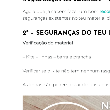
Agora que já sabem fazer um bom
reco
seguranças existentes no teu material de
2º – SEGURANÇAS DO TEU
Verificação do material
– Kite – linhas – barra e prancha
Verificar se o Kite não tem nenhum ras
As linhas não podem estar desgastadas
Segura
Faz kitesurf com toda a segurança para que p