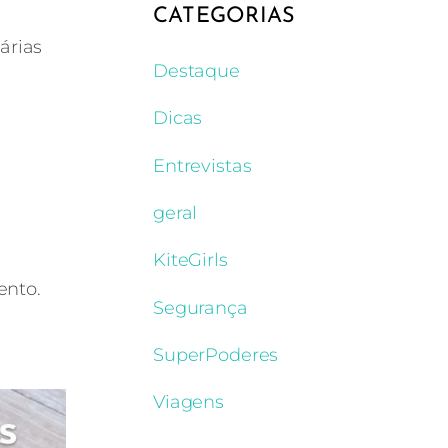
CATEGORIAS
árias
Destaque
Dicas
Entrevistas
geral
KiteGirls
ento.
Segurança
SuperPoderes
ª Parte
Viagens
co. O kitesurf é um desporto seguro desde que