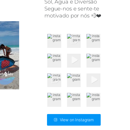
Sol, Água e Diversão
Segue-nos e sente-te
motivado por nós 💨❤️
View on Instagram