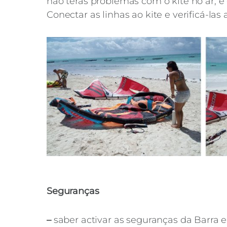
não terás problemas com o kite no ar, e
Conectar as linhas ao kite e verificá-las 
Seguranças
–
saber activar as seguranças da Barra e