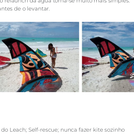
 o relaunch da água torna-se muito mais simples.
antes de o levantar.
 do Leach; Self-rescue; nunca fazer kite sozinho