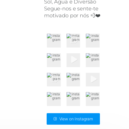
Sol, Água e Diversão
Segue-nos e sente-te
motivado por nós 💨❤️
View on Instagram