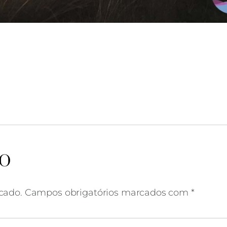
lagoa de albufeira
IO
cado.
Campos obrigatórios marcados com
*