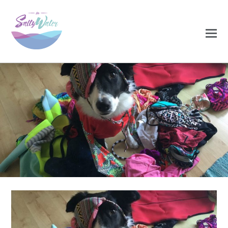
0
0
NOVEMBRO 17, 2020
rubybikini-768×465