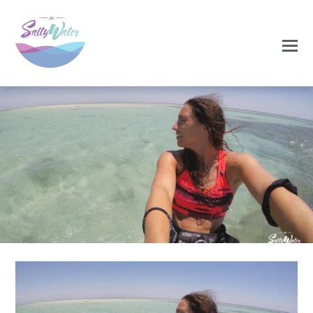
0
0
NOVEMBRO 18, 2020
sara7-768×506