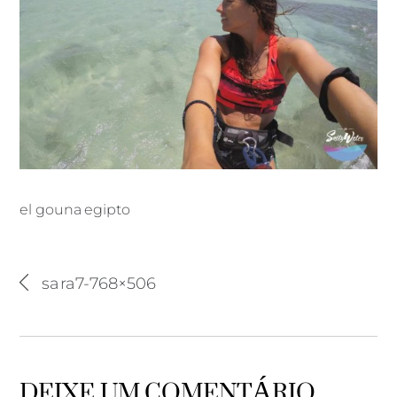
el gouna egipto
el gouna egipto
sara7-768×506
DEIXE UM COMENTÁRIO