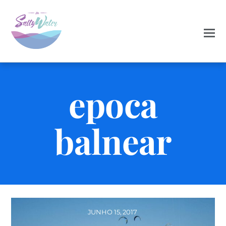
epoca
balnear
JUNHO 15, 2017