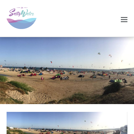
0
0
NOVEMBRO 18, 2020
tarifa_panoramica-
1024×320