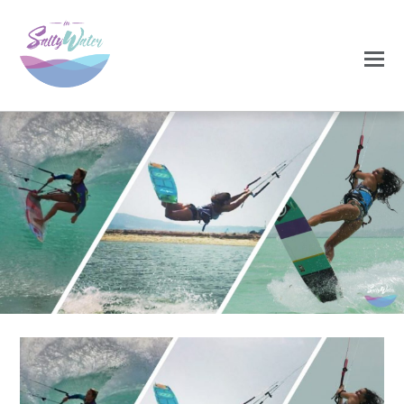
0
0
NOVEMBRO 19, 2020
tres-1024×516