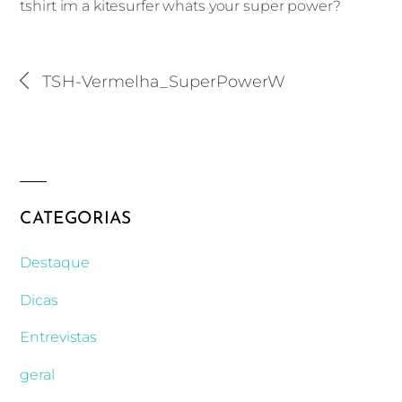
tshirt im a kitesurfer whats your super power?
TSH-Vermelha_SuperPowerW
tshirt im a kitesurfer whats your super power?
CATEGORIAS
Destaque
Dicas
Entrevistas
geral