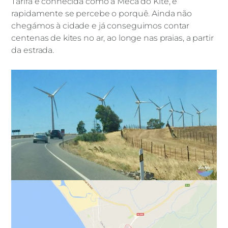
Tarifa é conhecida como a Meca do Kite, e
rapidamente se percebe o porquê. Ainda não
VIAGENS
chegámos à cidade e já conseguimos contar
Tarifa, és tão bonita!
centenas de kites no ar, ao longe nas praias, a partir
da estrada.