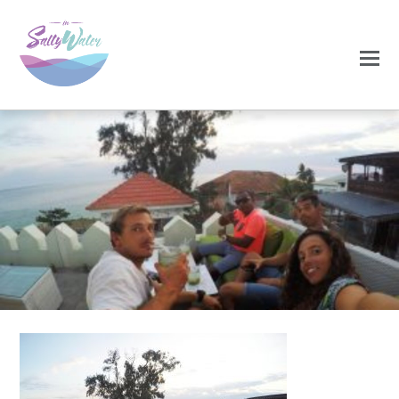
0
0
NOVEMBRO 27, 2020
17-300×225