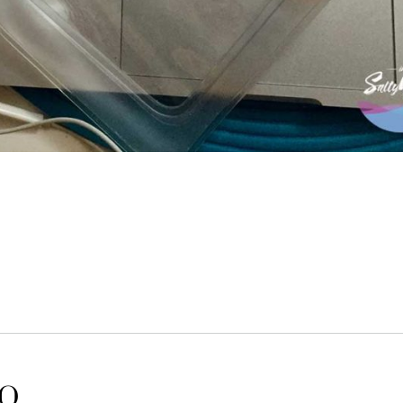
senciais para tecnologia
IO