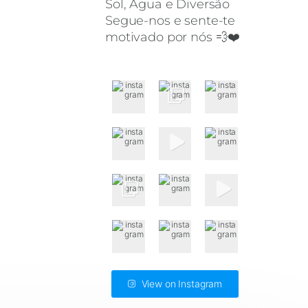
Sol, Água e Diversão
Segue-nos e sente-te
motivado por nós 💨❤️
View on Instagram