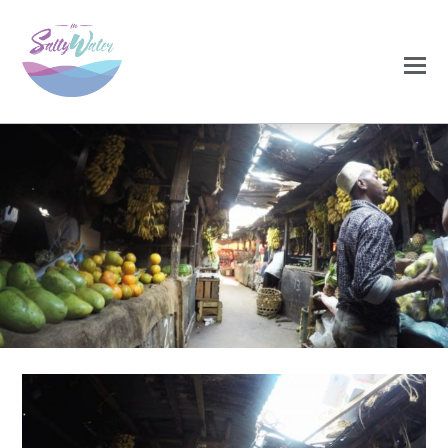
0
0
NOVEMBRO 27, 2020
6-640×480