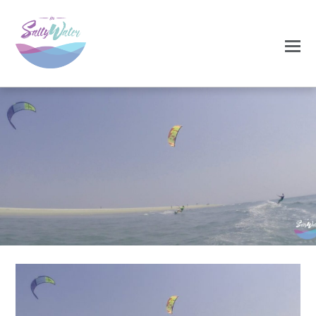
0
0
NOVEMBRO 25, 2020
img1-1024×479