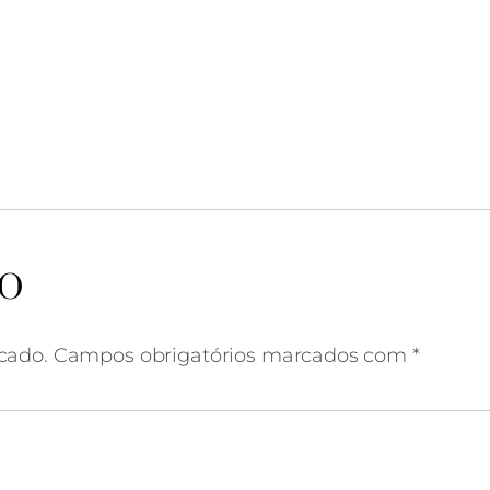
apa lagoa de albufeira
IO
cado.
Campos obrigatórios marcados com
*