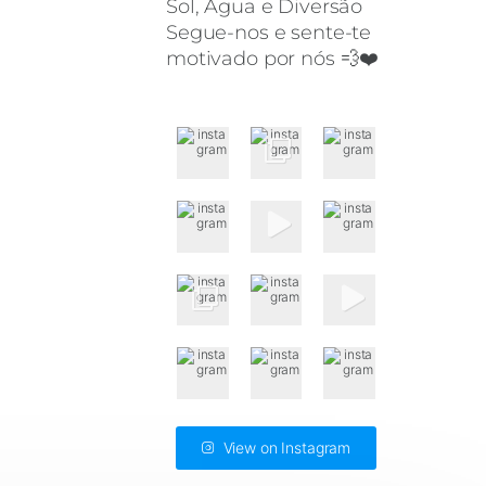
Sol, Água e Diversão
Segue-nos e sente-te
motivado por nós 💨❤️
View on Instagram