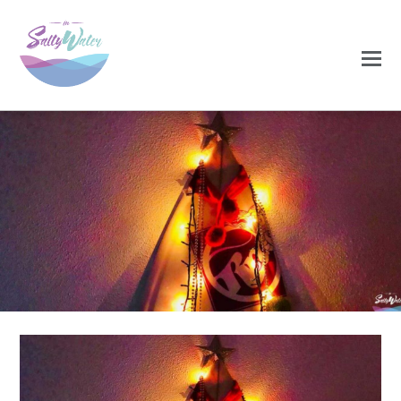
0
0
DEZEMBRO 13, 2020
capa-1-1170×550