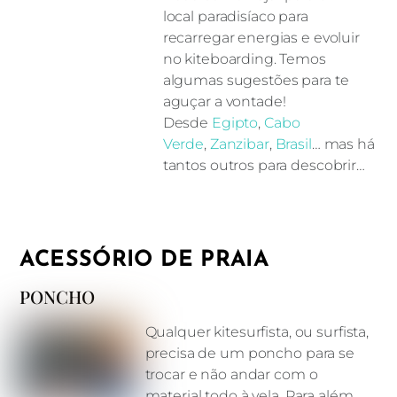
local paradisíaco para
recarregar energias e evoluir
no kiteboarding. Temos
algumas sugestões para te
aguçar a vontade!
Desde
Egipto
,
Cabo
Verde
,
Zanzibar
,
Brasil
… mas há
tantos outros para descobrir…
ACESSÓRIO DE PRAIA
PONCHO
Qualquer kitesurfista, ou surfista,
precisa de um poncho para se
trocar e não andar com o
material todo à vela. Para além