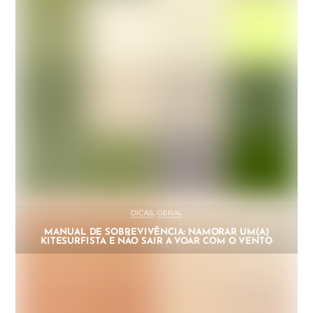
DICAS
,
GERAL
MANUAL DE SOBREVIVÊNCIA: NAMORAR UM(A)
KITESURFISTA E NÃO SAIR A VOAR COM O VENTO