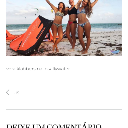
vera klabbers na insaltywater
vera klabbers na insaltywater
us
DEIXE UM COMENTÁRIO