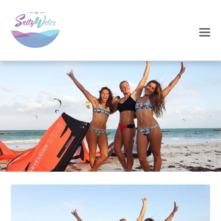
0
0
NOVEMBRO 17, 2020
us