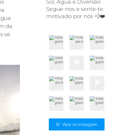
Sol, Água e Diversão
is
Segue-nos e sente-te
ma
motivado por nós 💨❤️
Água
km da
s se
View on Instagram