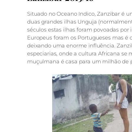
Situado no Oceano Indico, Zanzibar é u
duas grandes ilhas Unguja (normalment
séculos estas ilhas foram povoadas por
Europeus foram os Portugueses mas é o 
deixando uma enorme influência. Zanzi
especiarias, onde a cultura Africana se 
muçulmana é casa para um milhão de p
Se estás a pensar fazer uma kitetrip até Za