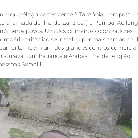
m arquipélago pertencente à Tanzânia, composto 
e chamada de ilha de Zanzibar) e Pemba. Ao long
 inúmeros povos. Um dos primeiros colonizadores
império britânico se instalou por mais tempo na i
bar foi também um dos grandes centros comerciai
misturava com Indianos e Árabes. Ilha de religião
essoas Swahili.
VIAGENS
Zanzibar 2015/16
nzibar fica a conhecer um pouco mais sobre este ar