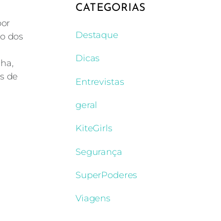
CATEGORIAS
por
Destaque
o dos
Dicas
lha,
s de
Entrevistas
geral
KiteGirls
Segurança
SuperPoderes
Viagens
quipélago pertencente à Tanzânia, situado no