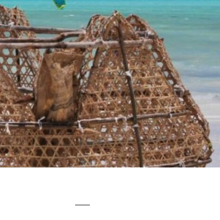
KITETRIP
VIAGENS DE KITESURF
ZANZIBAR
0
0