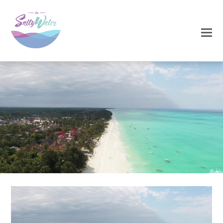
0
0
NOVEMBRO 27, 2020
17-1170×550